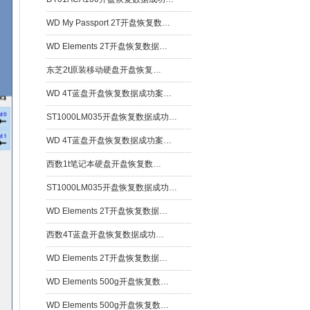
WD My Passport 2T开盘恢复数…
WD Elements 2T开盘恢复数据…
东芝2t原装移动硬盘开盘恢复…
WD 4T蓝盘开盘恢复数据成功案…
ST1000LM035开盘恢复数据成功…
WD 4T蓝盘开盘恢复数据成功案…
西数1t笔记本硬盘开盘恢复数…
ST1000LM035开盘恢复数据成功…
WD Elements 2T开盘恢复数据…
西数4T蓝盘开盘恢复数据成功…
WD Elements 2T开盘恢复数据…
WD Elements 500g开盘恢复数…
WD Elements 500g开盘恢复数…