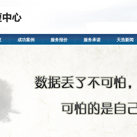
复
成功案例
服务报价
服务承诺
天浩新闻