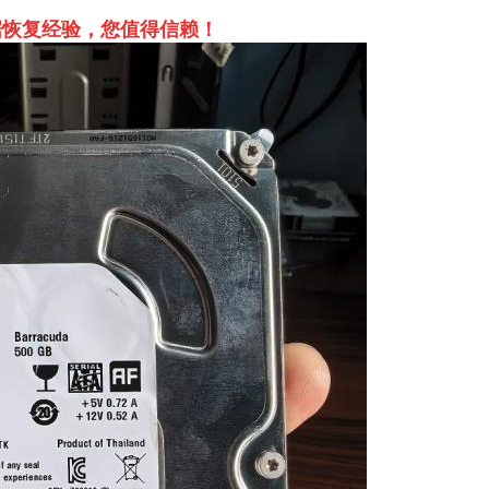
据恢复经验，您值得信赖！