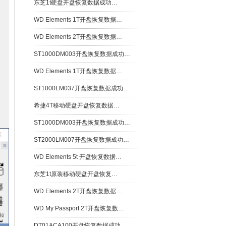
东芝1t硬盘开盘恢复数据成功…
WD Elements 1T开盘恢复数据…
WD Elements 2T开盘恢复数据…
ST1000DM003开盘恢复数据成功…
WD Elements 1T开盘恢复数据…
ST1000LM037开盘恢复数据成功…
希捷4T移动硬盘开盘恢复数据…
ST1000DM003开盘恢复数据成功…
ST2000LM007开盘恢复数据成功…
WD Elements 5t 开盘恢复数据…
东芝1t原装移动硬盘开盘恢复…
WD Elements 2T开盘恢复数据…
WD My Passport 2T开盘恢复数…
DT01ACA100开盘恢复数据成功…