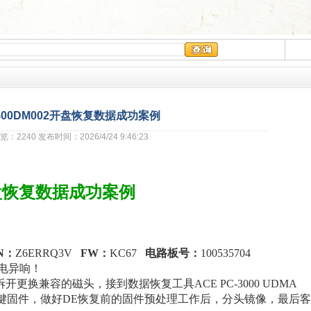
500DM002开盘恢复数据成功案例
览：
2240 发布时间：2026/4/24 9:46:23
盘恢复数据成功案例
N：
Z6ERRQ3V
FW：
KC67
电路板号：
100535704
通电异响！
更换兼容的磁头，接到数据恢复工具ACE PC-3000 UDMA
好关键固件，做好DE恢复前的固件预处理工作后，分头镜像，最后