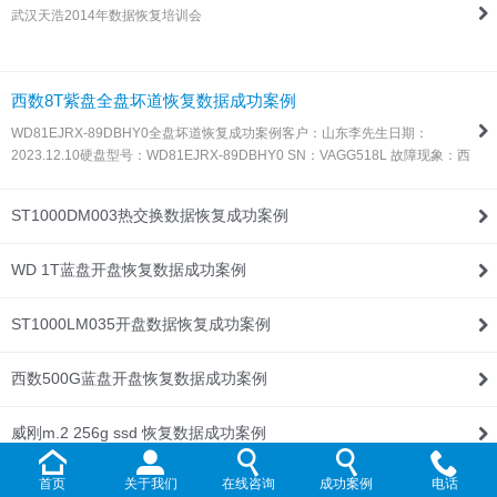
武汉天浩2014年数据恢复培训会
联系我们
西数8T紫盘全盘坏道恢复数据成功案例
WD81EJRX-89DBHY0全盘坏道恢复成功案例客户：山东李先生日期：
2023.12.10硬盘型号：WD81EJRX-89DBHY0 SN：VAGG518L 故障现象：西
数8T紫盘，全盘坏道，由于这种盘目前所有数据恢复设备都不支持固件处理，
所以同行发过来让我们帮忙处理！解决方案：收到硬盘后，通过特殊方法处…
ST1000DM003热交换数据恢复成功案例
WD 1T蓝盘开盘恢复数据成功案例
ST1000LM035开盘数据恢复成功案例
西数500G蓝盘开盘恢复数据成功案例
威刚m.2 256g ssd 恢复数据成功案例
首页
关于我们
在线咨询
成功案例
电话
WD Elements 1T开盘恢复数据成功案例