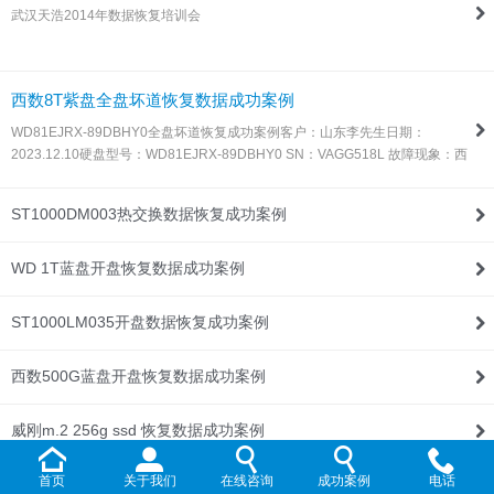
武汉天浩2014年数据恢复培训会
联系我们
西数8T紫盘全盘坏道恢复数据成功案例
WD81EJRX-89DBHY0全盘坏道恢复成功案例客户：山东李先生日期：
2023.12.10硬盘型号：WD81EJRX-89DBHY0 SN：VAGG518L 故障现象：西
数8T紫盘，全盘坏道，由于这种盘目前所有数据恢复设备都不支持固件处理，
所以同行发过来让我们帮忙处理！解决方案：收到硬盘后，通过特殊方法处…
ST1000DM003热交换数据恢复成功案例
WD 1T蓝盘开盘恢复数据成功案例
ST1000LM035开盘数据恢复成功案例
西数500G蓝盘开盘恢复数据成功案例
威刚m.2 256g ssd 恢复数据成功案例
首页
关于我们
在线咨询
成功案例
电话
WD Elements 1T开盘恢复数据成功案例