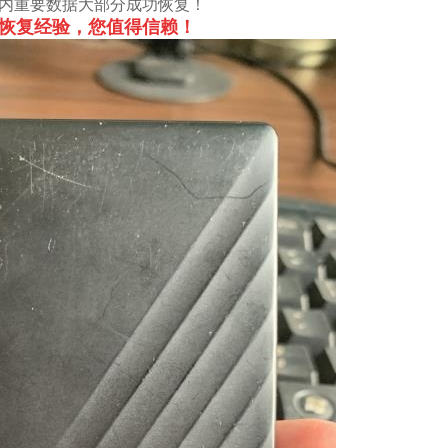
内重要数据大部分成功恢复！
据恢复经验，您值得信赖！