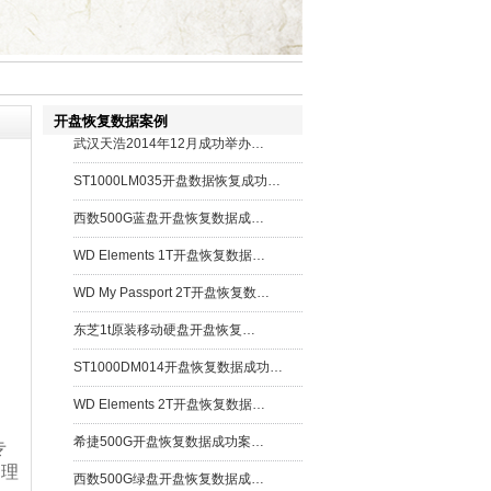
开盘恢复数据案例
武汉天浩2014年12月成功举办…
ST1000LM035开盘数据恢复成功…
西数500G蓝盘开盘恢复数据成…
WD Elements 1T开盘恢复数据…
WD My Passport 2T开盘恢复数…
东芝1t原装移动硬盘开盘恢复…
ST1000DM014开盘恢复数据成功…
WD Elements 2T开盘恢复数据…
希捷500G开盘恢复数据成功案…
专
处理
西数500G绿盘开盘恢复数据成…