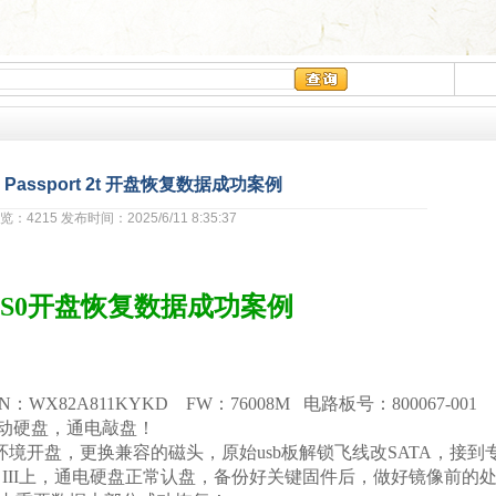
y Passport 2t 开盘恢复数据成功案例
览：
4215 发布时间：2025/6/11 8:35:37
US0开盘
恢复数据成功案例
SN：
W
X82A811KYKD
FW：
76008M
电路板号：
800067-001
T原装移动硬盘，通电敲盘！
境开盘，更换兼容的磁头，原始usb板解锁飞线改SATA，
接
到
III
上，通电硬盘正常认盘，备份好关键固件后，做好镜像前的