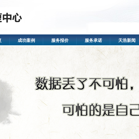
复
成功案例
服务报价
服务承诺
天浩新闻