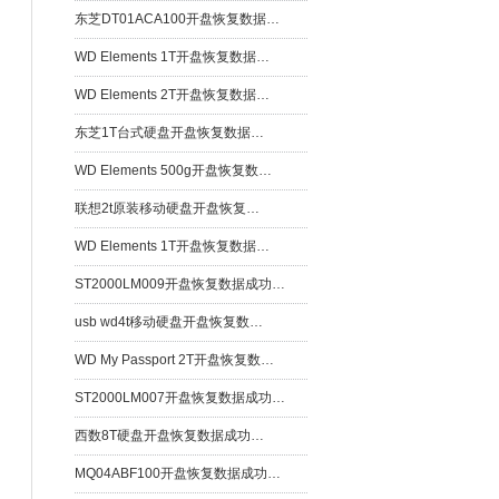
东芝DT01ACA100开盘恢复数据…
WD Elements 1T开盘恢复数据…
WD Elements 2T开盘恢复数据…
东芝1T台式硬盘开盘恢复数据…
WD Elements 500g开盘恢复数…
联想2t原装移动硬盘开盘恢复…
WD Elements 1T开盘恢复数据…
ST2000LM009开盘恢复数据成功…
usb wd4t移动硬盘开盘恢复数…
WD My Passport 2T开盘恢复数…
ST2000LM007开盘恢复数据成功…
西数8T硬盘开盘恢复数据成功…
MQ04ABF100开盘恢复数据成功…