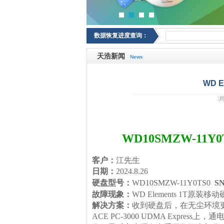
数据恢复进度查询：
天浩新闻
News
WD 
浏
W
D10SMZW-11Y0
客户：
江先生
日期：
2024.8.26
硬盘型号：
WD10SMZW-11Y0TS0
S
故障现象：
WD Elements 1T原
解决方案：
收到硬盘后
，在无尘环境
ACE PC-3000 UDMA Express
上，通电