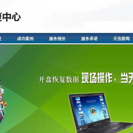
复
成功案例
服务报价
服务承诺
天浩新闻