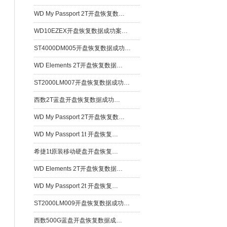
WD My Passport 2T开盘恢复数…
WD10EZEX开盘恢复数据成功案…
ST4000DM005开盘恢复数据成功…
WD Elements 2T开盘恢复数据…
ST2000LM007开盘恢复数据成功…
西数2T蓝盘开盘恢复数据成功…
WD My Passport 2T开盘恢复数…
WD My Passport 1t 开盘恢复…
希捷1t原装移动硬盘开盘恢复…
WD Elements 2T开盘恢复数据…
WD My Passport 2t 开盘恢复…
ST2000LM009开盘恢复数据成功…
西数500G蓝盘开盘恢复数据成…