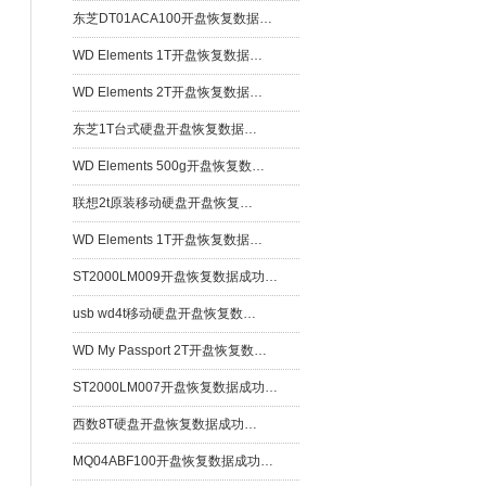
东芝DT01ACA100开盘恢复数据…
WD Elements 1T开盘恢复数据…
WD Elements 2T开盘恢复数据…
东芝1T台式硬盘开盘恢复数据…
WD Elements 500g开盘恢复数…
联想2t原装移动硬盘开盘恢复…
WD Elements 1T开盘恢复数据…
ST2000LM009开盘恢复数据成功…
usb wd4t移动硬盘开盘恢复数…
WD My Passport 2T开盘恢复数…
ST2000LM007开盘恢复数据成功…
西数8T硬盘开盘恢复数据成功…
MQ04ABF100开盘恢复数据成功…