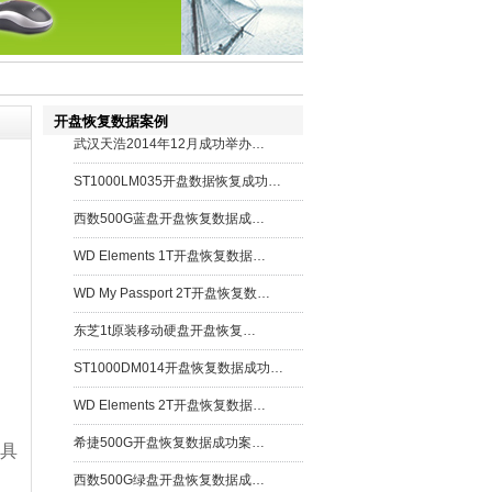
开盘恢复数据案例
武汉天浩2014年12月成功举办…
ST1000LM035开盘数据恢复成功…
西数500G蓝盘开盘恢复数据成…
WD Elements 1T开盘恢复数据…
WD My Passport 2T开盘恢复数…
东芝1t原装移动硬盘开盘恢复…
ST1000DM014开盘恢复数据成功…
WD Elements 2T开盘恢复数据…
希捷500G开盘恢复数据成功案…
具
西数500G绿盘开盘恢复数据成…