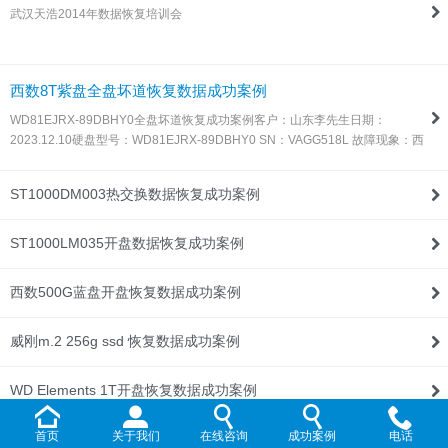
武汉天浩2014年数据恢复培训会
联系我们
西数8T紫盘全盘坏道恢复数据成功案例
WD81EJRX-89DBHY0全盘坏道恢复成功案例客户：山东李先生日期：
2023.12.10硬盘型号：WD81EJRX-89DBHY0 SN：VAGG518L 故障现象：西
数8T紫盘，全盘坏道，由于这种盘目前所有数据恢复设备都不支持固件处理，
所以同行发过来让我们帮忙处理！解决方案：收到硬盘后，通过特殊方法处…
ST1000DM003热交换数据恢复成功案例
ST1000LM035开盘数据恢复成功案例
西数500G蓝盘开盘恢复数据成功案例
威刚m.2 256g ssd 恢复数据成功案例
WD Elements 1T开盘恢复数据成功案例
首页
关于我们
在线咨询
成功案例
电话
WD My Passport 2T开盘恢复数据成功案例