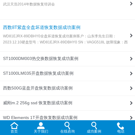
武汉天浩2014年数据恢复培训会
联系我们
西数8T紫盘全盘坏道恢复数据成功案例
WD81EJRX-89DBHY0全盘坏道恢复成功案例客户：山东李先生日期：
2023.12.10硬盘型号：WD81EJRX-89DBHY0 SN：VAGG518L 故障现象：西
数8T紫盘，全盘坏道，由于这种盘目前所有数据恢复设备都不支持固件处理，
所以同行发过来让我们帮忙处理！解决方案：收到硬盘后，通过特殊方法处…
ST1000DM003热交换数据恢复成功案例
ST1000LM035开盘数据恢复成功案例
西数500G蓝盘开盘恢复数据成功案例
威刚m.2 256g ssd 恢复数据成功案例
WD Elements 1T开盘恢复数据成功案例
首页
关于我们
在线咨询
成功案例
电话
WD My Passport 2T开盘恢复数据成功案例