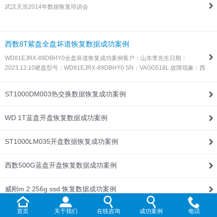
武汉天浩2014年数据恢复培训会
联系我们
西数8T紫盘全盘坏道恢复数据成功案例
WD81EJRX-89DBHY0全盘坏道恢复成功案例客户：山东李先生日期：
2023.12.10硬盘型号：WD81EJRX-89DBHY0 SN：VAGG518L 故障现象：西
数8T紫盘，全盘坏道，由于这种盘目前所有数据恢复设备都不支持固件处理，
所以同行发过来让我们帮忙处理！解决方案：收到硬盘后，通过特殊方法处…
ST1000DM003热交换数据恢复成功案例
WD 1T蓝盘开盘恢复数据成功案例
ST1000LM035开盘数据恢复成功案例
西数500G蓝盘开盘恢复数据成功案例
威刚m.2 256g ssd 恢复数据成功案例
首页
关于我们
在线咨询
成功案例
电话
WD Elements 1T开盘恢复数据成功案例