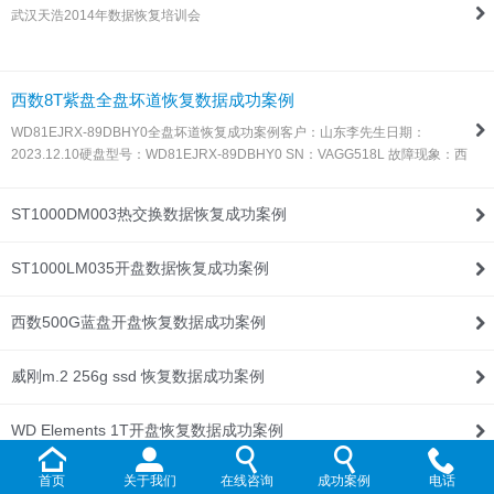
武汉天浩2014年数据恢复培训会
联系我们
西数8T紫盘全盘坏道恢复数据成功案例
WD81EJRX-89DBHY0全盘坏道恢复成功案例客户：山东李先生日期：
2023.12.10硬盘型号：WD81EJRX-89DBHY0 SN：VAGG518L 故障现象：西
数8T紫盘，全盘坏道，由于这种盘目前所有数据恢复设备都不支持固件处理，
所以同行发过来让我们帮忙处理！解决方案：收到硬盘后，通过特殊方法处…
ST1000DM003热交换数据恢复成功案例
ST1000LM035开盘数据恢复成功案例
西数500G蓝盘开盘恢复数据成功案例
威刚m.2 256g ssd 恢复数据成功案例
WD Elements 1T开盘恢复数据成功案例
首页
关于我们
在线咨询
成功案例
电话
WD My Passport 2T开盘恢复数据成功案例