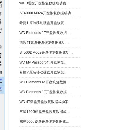
wd 1t硬盘开盘恢复数据成功案…
ST4000LM024开盘恢复数据成功…
希捷1t原装移动硬盘开盘恢复…
WD Elements 1T开盘恢复数据…
西数4T紫盘开盘恢复数据成功…
ST500DM002开盘恢复数据成功…
WD My Passport 4t 开盘恢复…
希捷2t原装移动硬盘开盘恢复…
WD Elements 4t 开盘恢复数据…
WD Elements 1T开盘恢复数据…
WD 4T紫盘开盘恢复数据成功案…
三星120G硬盘开盘恢复数据成…
东芝500g硬盘开盘恢复数据成…