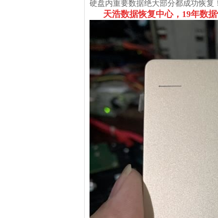
硬盘内重要数据绝大部分都成功恢复
天浩数据恢复中心，19年数