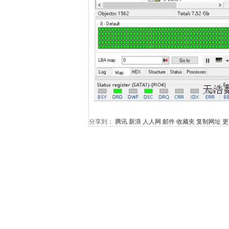
分享到：
腾讯
新浪
人人网
邮件
收藏夹
复制网址
更