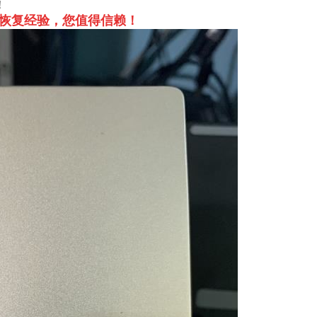
！
据恢复经验，您值得信赖！