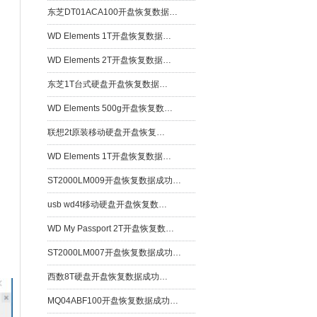
东芝DT01ACA100开盘恢复数据…
WD Elements 1T开盘恢复数据…
WD Elements 2T开盘恢复数据…
东芝1T台式硬盘开盘恢复数据…
WD Elements 500g开盘恢复数…
联想2t原装移动硬盘开盘恢复…
WD Elements 1T开盘恢复数据…
ST2000LM009开盘恢复数据成功…
usb wd4t移动硬盘开盘恢复数…
WD My Passport 2T开盘恢复数…
ST2000LM007开盘恢复数据成功…
西数8T硬盘开盘恢复数据成功…
MQ04ABF100开盘恢复数据成功…