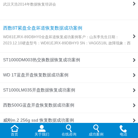
武汉天浩2014年数据恢复培训会
联系我们
西数8T紫盘全盘坏道恢复数据成功案例
WD81EJRX-89DBHY0全盘坏道恢复成功案例客户：山东李先生日期：
2023.12.10硬盘型号：WD81EJRX-89DBHY0 SN：VAGG518L 故障现象：西
数8T紫盘，全盘坏道，由于这种盘目前所有数据恢复设备都不支持固件处理，
所以同行发过来让我们帮忙处理！解决方案：收到硬盘后，通过特殊方法处…
ST1000DM003热交换数据恢复成功案例
WD 1T蓝盘开盘恢复数据成功案例
ST1000LM035开盘数据恢复成功案例
西数500G蓝盘开盘恢复数据成功案例
威刚m.2 256g ssd 恢复数据成功案例
首页
关于我们
在线咨询
成功案例
电话
WD Elements 1T开盘恢复数据成功案例