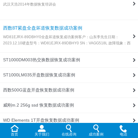
武汉天浩2014年数据恢复培训会
联系我们
西数8T紫盘全盘坏道恢复数据成功案例
WD81EJRX-89DBHY0全盘坏道恢复成功案例客户：山东李先生日期：
2023.12.10硬盘型号：WD81EJRX-89DBHY0 SN：VAGG518L 故障现象：西
数8T紫盘，全盘坏道，由于这种盘目前所有数据恢复设备都不支持固件处理，
所以同行发过来让我们帮忙处理！解决方案：收到硬盘后，通过特殊方法处…
ST1000DM003热交换数据恢复成功案例
ST1000LM035开盘数据恢复成功案例
西数500G蓝盘开盘恢复数据成功案例
威刚m.2 256g ssd 恢复数据成功案例
WD Elements 1T开盘恢复数据成功案例
首页
关于我们
在线咨询
成功案例
电话
WD My Passport 2T开盘恢复数据成功案例