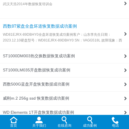
武汉天浩2014年数据恢复培训会
联系我们
西数8T紫盘全盘坏道恢复数据成功案例
WD81EJRX-89DBHY0全盘坏道恢复成功案例客户：山东李先生日期：
2023.12.10硬盘型号：WD81EJRX-89DBHY0 SN：VAGG518L 故障现象：西
数8T紫盘，全盘坏道，由于这种盘目前所有数据恢复设备都不支持固件处理，
所以同行发过来让我们帮忙处理！解决方案：收到硬盘后，通过特殊方法处…
ST1000DM003热交换数据恢复成功案例
ST1000LM035开盘数据恢复成功案例
西数500G蓝盘开盘恢复数据成功案例
威刚m.2 256g ssd 恢复数据成功案例
WD Elements 1T开盘恢复数据成功案例
首页
关于我们
在线咨询
成功案例
电话
WD My Passport 2T开盘恢复数据成功案例