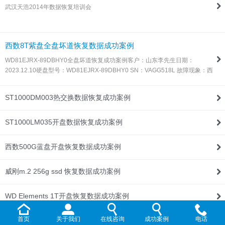
武汉天浩2014年数据恢复培训会
联系我们
西数8T紫盘全盘坏道恢复数据成功案例
WD81EJRX-89DBHY0全盘坏道恢复成功案例客户：山东李先生日期：
2023.12.10硬盘型号：WD81EJRX-89DBHY0 SN：VAGG518L 故障现象：西
数8T紫盘，全盘坏道，由于这种盘目前所有数据恢复设备都不支持固件处理，
所以同行发过来让我们帮忙处理！解决方案：收到硬盘后，通过特殊方法处…
ST1000DM003热交换数据恢复成功案例
ST1000LM035开盘数据恢复成功案例
西数500G蓝盘开盘恢复数据成功案例
威刚m.2 256g ssd 恢复数据成功案例
WD Elements 1T开盘恢复数据成功案例
首页
关于我们
在线咨询
成功案例
电话
WD My Passport 2T开盘恢复数据成功案例